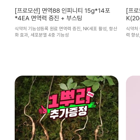
[프로모션] 면역88 인피니티 15g*14포
[프로
*4EA 면역력 증진 + 부스팅
K(20
식약처 기능성등록 원료 면역력 증진, NK세포 활성, 항산
식약처 
화 효과, 세포분열 4중 기능성
력 향상