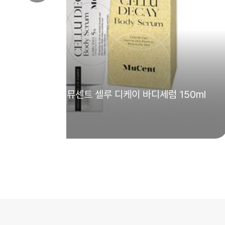
뮤센트X양쥐언니] 뮤센트 셀루 디케이 바디세럼 150ml