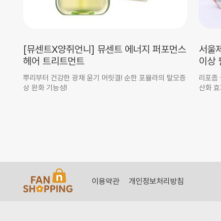
바
[뮤센트X양쥐언니] 뮤센트 에너지 퍼포먼스
서울제
헤어 트리트먼트
이상 
이트
뿌리부터 건강한 광채 윤기 머릿결! 순한 포뮬라의 탈모증
리포좀 
상 완화 기능성!
산화 효
이용약관
개인정보처리방침