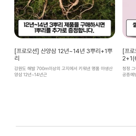
[프로모션] 산양삼 12년~14년 3뿌리+1뿌
[프로
리
2+1
강원도 해발 700m이상의 고지에서 키워낸 명품 야생산
청정 그
양삼 12년~14년근
공증예방