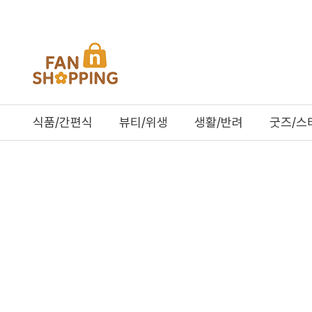
식품/간편식
뷰티/위생
생활/반려
굿즈/스